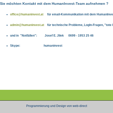
Sie möchten Kontakt mit dem HumanInvest-Team aufnehmen ?
office@humaninvest.at
für email-Kommunikation mit dem HumanInv
admin@humaninvest.at
für technische Probleme, LogIn-Fragen, "tote 
und in "Notfällen": Josef E. Jilek
0699 - 1953 25 46
Skype:
humaninvest
Programmierung und Design von web-direct