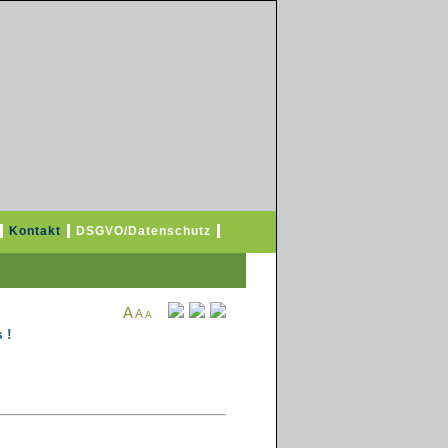
Kontakt
DSGVO/Datenschutz
A
A
A
 !