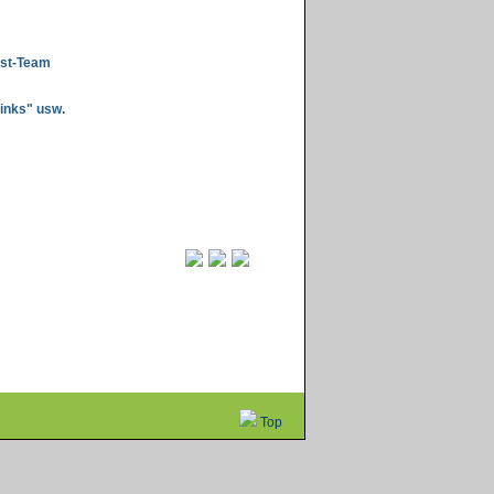
est-Team
links" usw.
Top